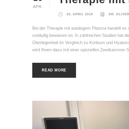
APR.
26. APRIL 2018
DR. OLIVE
Bei der Therapie mit autologem Plasma handelt es 
vorläufig bewiesen ist. In zahlreichen Studien hat 
Überlegenheit im Vergleich zu Kortison und Hyaluro
wird Ihnen dazu mit einer speziellen Zweikammer-S
READ MORE