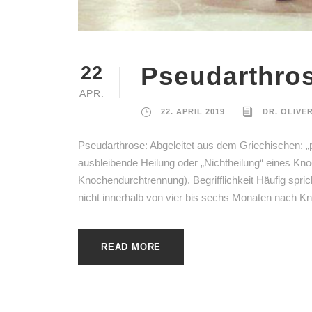
Pseudarthro
22
APR.
22. APRIL 2019
DR. OLIVE
Pseudarthrose: Abgeleitet aus dem Griechischen: „ps
ausbleibende Heilung oder „Nichtheilung“ eines Kn
Knochendurchtrennung). Begrifflichkeit Häufig spri
nicht innerhalb von vier bis sechs Monaten nach K
READ MORE