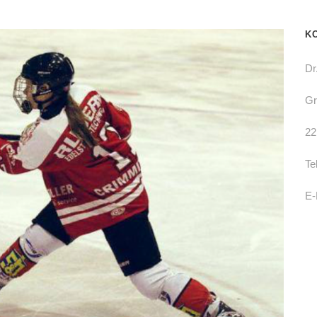
K
Dr
Gr
22
Te
E-